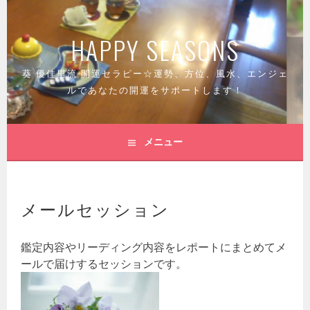
コ
ン
HAPPY SEASONS
テ
ン
ツ
葵 優佳里流 開運セラピー☆運勢、方位、風水、エンジェ
へ
ルであなたの開運をサポートします！
ス
キ
ッ
メニュー
プ
メールセッション
鑑定内容やリーディング内容をレポートにまとめてメ
ールで届けするセッションです。