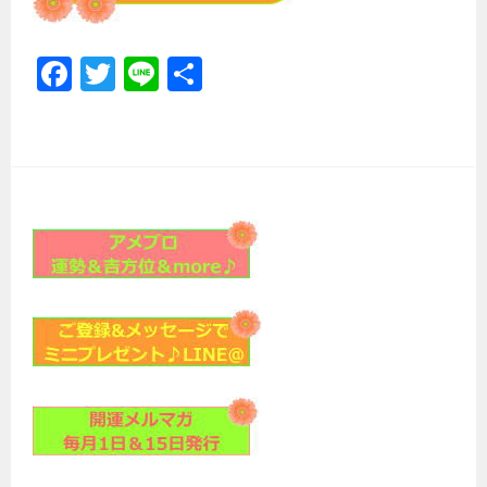
Fa
T
Li
共
ce
wi
ne
有
b
tt
o
er
ok