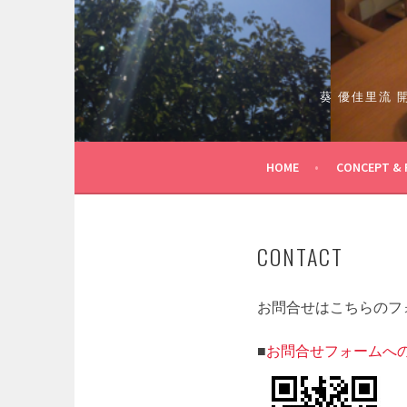
コ
ン
テ
ン
ツ
葵 優佳里流
へ
ス
キ
HOME
CONCEPT & 
ッ
プ
CONTACT
お問合せはこちらのフ
■
お問合せフォームへ