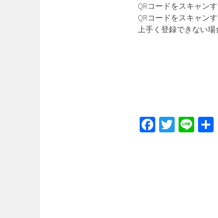
QRコードをスキャンす
QRコードをスキャンす
上手く登録できない場合は
Fa
T
Li
ce
wi
ne
b
tt
o
er
ok