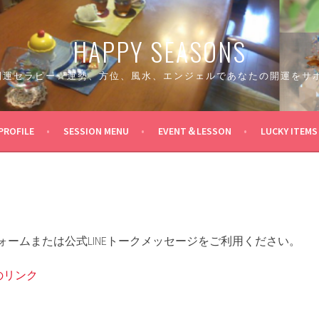
HAPPY SEASONS
 開運セラピー☆運勢、方位、風水、エンジェルであなたの開運をサ
PROFILE
SESSION MENU
EVENT＆LESSON
LUCKY ITEMS
ォームまたは公式LINEトークメッセージをご利用ください。
のリンク