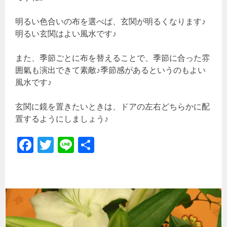
明るい色合いの布を選べば、玄関が明るくなります♪
明るい玄関はよい風水です♪
また、季節ごとに布を替えることで、季節に合った雰
囲氣も演出できて素敵♪季節感があるというのもよい
風水です♪
玄関に鏡を置きたいときは、ドアの左右どちらかに配
置するようにしましょう♪
Fa
T
Li
共
ce
wi
ne
有
b
tt
o
er
ok