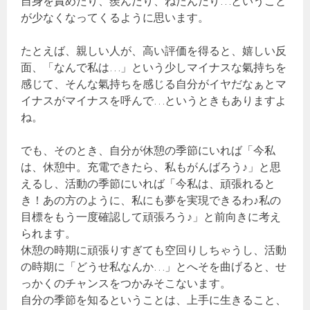
自身を責めたり、羨んだり、ねたんだり…ということ
が少なくなってくるように思います。
たとえば、親しい人が、高い評価を得ると、嬉しい反
面、「なんで私は…」という少しマイナスな氣持ちを
感じて、そんな氣持ちを感じる自分がイヤだなぁとマ
イナスがマイナスを呼んで…というときもありますよ
ね。
でも、そのとき、自分が休憩の季節にいれば「今私
は、休憩中。充電できたら、私もがんばろう♪」と思
えるし、活動の季節にいれば「今私は、頑張れると
き！あの方のように、私にも夢を実現できるわ♪私の
目標をもう一度確認して頑張ろう♪」と前向きに考え
られます。
休憩の時期に頑張りすぎても空回りしちゃうし、活動
の時期に「どうせ私なんか…」とへそを曲げると、せ
っかくのチャンスをつかみそこないます。
自分の季節を知るということは、上手に生きること、