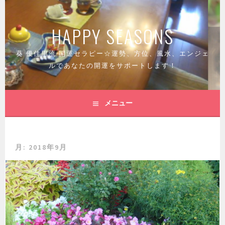
コ
ン
HAPPY SEASONS
テ
ン
ツ
葵 優佳里流 開運セラピー☆運勢、方位、風水、エンジェ
へ
ルであなたの開運をサポートします！
ス
キ
ッ
メニュー
プ
月:
2018年9月