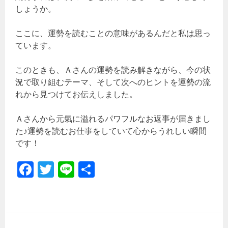
しょうか。
ここに、運勢を読むことの意味があるんだと私は思っ
ています。
このときも、Ａさんの運勢を読み解きながら、今の状
況で取り組むテーマ、そして次へのヒントを運勢の流
れから見つけてお伝えしました。
Ａさんから元氣に溢れるパワフルなお返事が届きまし
た♪運勢を読むお仕事をしていて心からうれしい瞬間
です！
Fa
T
Li
共
ce
wi
ne
有
b
tt
o
er