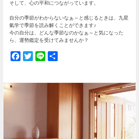
そして、心の平和につながっています。
自分の季節がわからないなぁ～と感じるときは、九星
氣学で季節を読み解くことができます♪
今の自分は、どんな季節なのかなぁ～と気になった
ら、運勢鑑定を受けてみませんか？
Fa
T
Li
共
ce
wi
ne
有
b
tt
o
er
ok