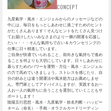
CONCEPT
九星氣学・風水・エンジェルからのメッセージなどの
中には、毎日をもっとしあわせに過ごすためのヒント
がたくさんあります！そんなヒントをたくさん見つけ
てお届けしたい♪みなさまのより一層の開運を応援し
たい♪・・・そんな氣持ちで占い＆カウンセリングの
仕事に日々精進しています。
ご自身が快適でいられること、前向きな氣持ちで進め
ることを何よりも大切にしています。日々しあわせに
暮らすためのパワーを運勢・方位・風水・エンジェル
の力で高めていきましょう。ストレスを感じたり、自
分の好みとは違う開運法や風水処方はお薦めしませ
ん。専門家としてアドバイスしますが、実践するお一
人お一人の氣持ちに合うことを選別していくこともサ
ポートします！
陰陽五行思想・風水・九星氣学・姓名判断・ハッピー
ネーム（命名）・手相・オラクルカードリーディン