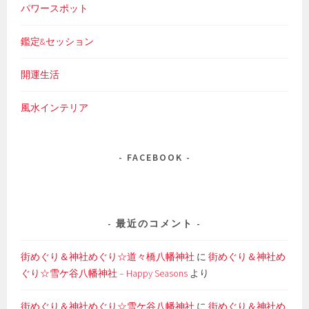
パワースポット
鑑定&セッション
開運生活
風水インテリア
FACEBOOK
最近のコメント
街めぐり＆神社めぐり☆道々橋八幡神社
に
街めぐり＆神社め
ぐり☆雪ケ谷八幡神社 – Happy Seasons
より
街めぐり＆神社めぐり☆雪ケ谷八幡神社
に
街めぐり＆神社め