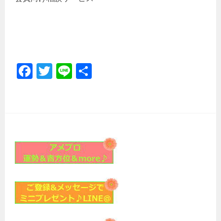
Fa
T
Li
共
ce
wi
ne
有
b
tt
o
er
ok