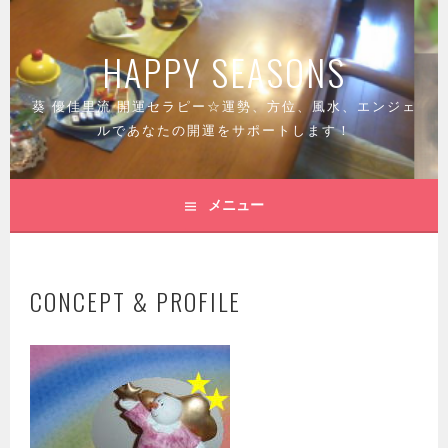
コ
ン
HAPPY SEASONS
テ
ン
ツ
葵 優佳里流 開運セラピー☆運勢、方位、風水、エンジェ
へ
ルであなたの開運をサポートします！
ス
キ
ッ
メニュー
プ
CONCEPT & PROFILE