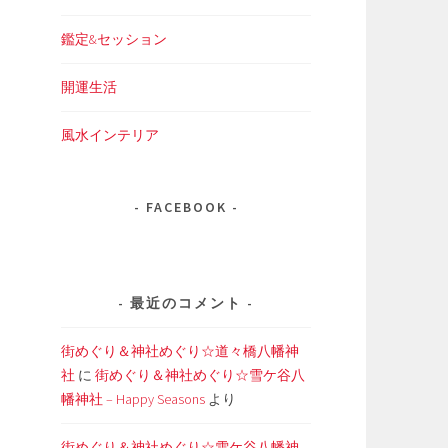
鑑定&セッション
開運生活
風水インテリア
FACEBOOK
最近のコメント
街めぐり＆神社めぐり☆道々橋八幡神
社
に
街めぐり＆神社めぐり☆雪ケ谷八
幡神社 – Happy Seasons
より
街めぐり＆神社めぐり☆雪ケ谷八幡神