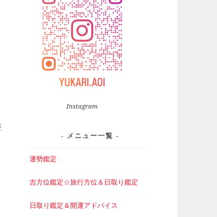
Instagram
整
メニュー一覧
運勢鑑定
吉方位鑑定☆旅行方位＆日取り鑑定
日取り鑑定＆開運アドバイス