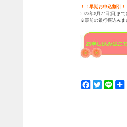
！！早期お申込割引！
2023年8月27日(日
※事前の銀行振込みま
Fa
T
Li
ce
wi
ne
b
tt
o
er
ok