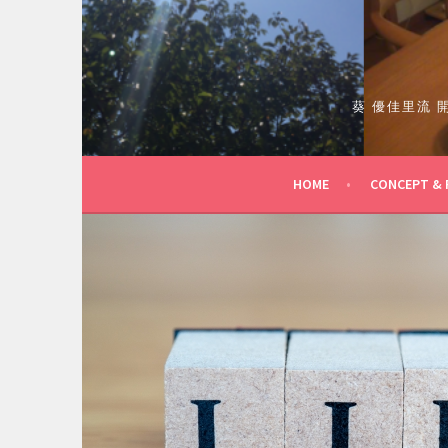
コ
ン
テ
ン
ツ
葵 優佳里流
へ
ス
キ
HOME
CONCEPT & 
ッ
プ