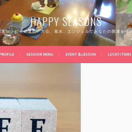
HAPPY SEASONS
 開運セラピー☆運勢、方位、風水、エンジェルであなたの開運をサ
PROFILE
SESSION MENU
EVENT＆LESSON
LUCKY ITEMS