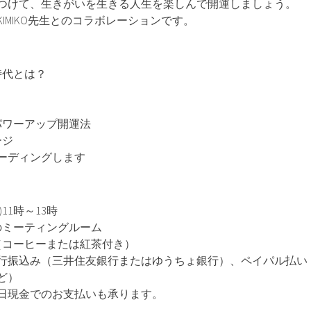
つけて、生きがいを生きる人生を楽しんで開運しましょう。
IMIKO先生とのコラボレーションです。
時代とは？
パワーアップ開運法
ージ
ーディングします
)11時～13時
のミーティングルーム
（コーヒーまたは紅茶付き）
行振込み（三井住友銀行またはゆうちょ銀行）、ペイパル払い
ど）
日現金でのお支払いも承ります。