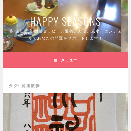
コ
ン
HAPPY SEASONS
テ
ン
ツ
葵 優佳里流 開運セラピー☆運勢、方位、風水、エンジェ
へ
ルであなたの開運をサポートします！
ス
キ
ッ
メニュー
プ
タグ:
開運散歩