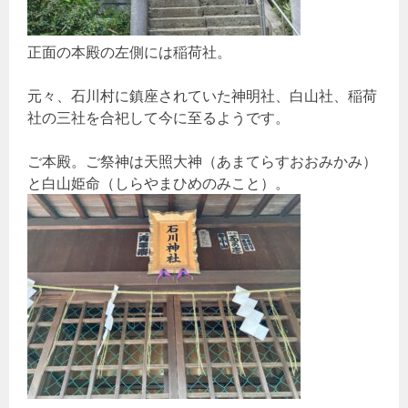
正面の本殿の左側には稲荷社。
元々、石川村に鎮座されていた神明社、白山社、稲荷
社の三社を合祀して今に至るようです。
ご本殿。ご祭神は天照大神（あまてらすおおみかみ）
と白山姫命（しらやまひめのみこと）。