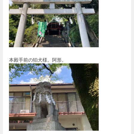
本殿手前の狛犬様。阿形。