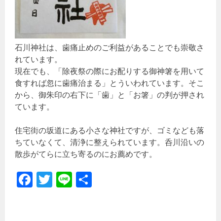
石川神社は、歯痛止めのご利益があることでも崇敬さ
れています。
現在でも、「除夜祭の際にお配りする御神箸を用いて
食すれば忽に歯痛治まる」とういわれています。そこ
から、御朱印の右下に「歯」と「お箸」の判が押され
ています。
住宅街の坂道にある小さな神社ですが、ゴミなども落
ちていなくて、清浄に整えられています。呑川沿いの
散歩がてらに立ち寄るのにお薦めです。
Fa
T
Li
共
ce
wi
ne
有
b
tt