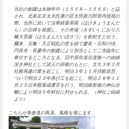
当社の創建は永禄年中（１５５８～１５６９）と誌
され、北条左京太夫氏康の臣太田新六郎管内巡視の
際、当所に於いて法華経曼荼羅（ほけきょうまんだ
ら）の古碑を発掘し、その奇瑞（きずい）におり八
幡大菩薩（はちまんだいぼさつ）を創祀すと伝う。
爾来、元亀・天正戦乱の世を経て慶長・元和の頃、
円長寺・長慶寺の創建により別当として二寺臨年に
奉仕するところとなる。旧中原街道沿道髄一の由緒
深き神社として諸人の崇敬のもとに、文久３年２月
社殿再建の業を起こし、明治３年１１月拝殿造営、
ついで明治２３年再び工を起こし、明治２８年１１
月２５日本殿落成遷宮を行う。明治維新後の神仏分
離により明治５年村社に列せられる。（神社ご由緒
より）
こちらが表参道の鳥居。風格を感じます。