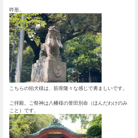
吽形。
こちらの狛犬様は、筋骨隆々な感じで勇ましいです。
ご拝殿。ご祭神は八幡様の誉田別命（ほんだわけのみ
こと）です。