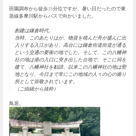
田園調布から徒歩15分位ですが、暑い日だったので東
急線多摩川駅からバスで向かいました。
創建は鎌倉時代。
当時、このあたりはが、物資を積んだ舟が盛んに出
入りする入江があり、高台には鎌倉街道街道が通る
という交通の要衝の地でした。そして、この八幡神
社の地は港の入口に突き出した台地で、そこに祠を
建て、八幡神社を勧請。以来この八幡神社の地は聖
地となり、今日まで常にこの地域の人々の心の拠り
所として崇敬されています。
（ご由緒から抜粋）
鳥居。