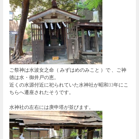
ご祭神は水波女之命（ みずはめのみこと ）で 、ご神
徳は水・御井戸の恵。
近くの水源付近に祀られていた水神社が昭和33年にこ
ちらへ遷座されたそうです。
水神社の左右には庚申塔が並びます。