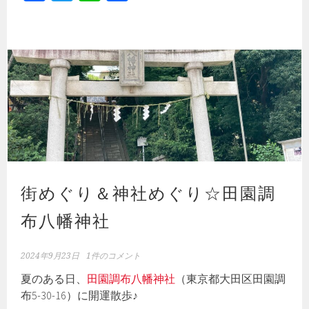
ce
wi
ne
有
b
tt
o
er
ok
街めぐり＆神社めぐり☆田園調
布八幡神社
2024年9月23日
1件のコメント
夏のある日、
田園調布八幡神社
（東京都大田区田園調
布5-30-16）に開運散歩♪