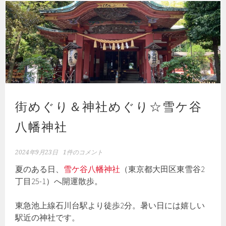
o
er
ok
街めぐり＆神社めぐり☆雪ケ谷
八幡神社
2024年9月23日
1件のコメント
夏のある日、
雪ケ谷八幡神社
（東京都大田区東雪谷2
丁目25-1）へ開運散歩。
東急池上線石川台駅より徒歩2分。暑い日には嬉しい
駅近の神社です。