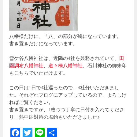
八幡様だけに、「八」の部分が鳩になっています。
書き置きだけになっています。
雪ケ谷八幡神社は、近隣の4社を兼務されていて、
田
園調布八幡神社
、
道々橋八幡神社
、石川神社の御朱印
もこちらでいただけます。
この日は1日で4社巡ったので、4社分いただきまし
た。それぞれブログにアップしているので、よろしけ
ればご覧ください。
書き置きですが、1枚づつ丁寧に日付を入れてくださ
り、熱中症対策の塩飴もいただきました♪
Fa
T
Li
共