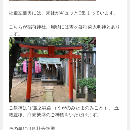
社殿左側奥には、末社がギュッとG集まっています。
こちらが稲荷神社。扁額には雪ヶ谷稲荷大明神とあり
ます。
ご祭神は 宇迦之魂命 （うがのみたまのみこと ）。 五
穀豊穣、商売繁盛のご神徳をいただけます。
その奥には四社合祀殿。