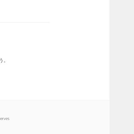
う。
erves