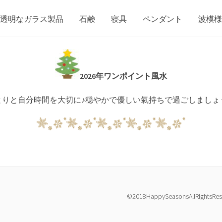
透明なガラス製品 石鹸 寝具 ペンダント 波模様
2026年ワンポイント風水
とりと自分時間を大切に♪穏やかで優しい氣持ちで過ごしましょ
©2018HappySeasonsAllRightsRes