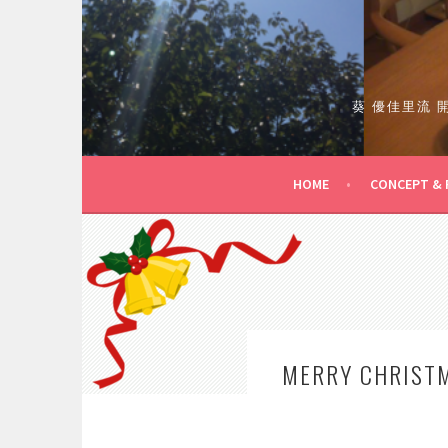
コ
ン
テ
ン
ツ
葵 優佳里流
へ
ス
キ
HOME
CONCEPT & 
ッ
プ
MERRY CHRIST