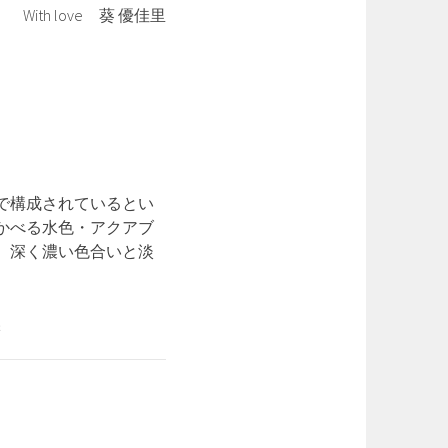
With love 葵 優佳里
水で構成されているとい
かべる水色・アクアブ
。深く濃い色合いと淡