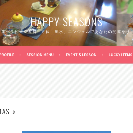
HAPPY SEASONS
 開運セラピー☆運勢、方位、風水、エンジェルであなたの開運をサ
PROFILE
SESSION MENU
EVENT＆LESSON
LUCKY ITEMS
MAS ♪